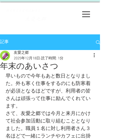
​特定特定非営利活動法人
友愛之郷
​
記事
友愛之郷
2025年12月18日
読了時間: 1分
年末のあいさつ
早いもので今年もあと数日となりまし
た。外も寒く仕事をするのにも防寒着
が必須となるほどですが、利用者の皆
さんは頑張って仕事に励んでくれてい
ます。
さて、友愛之郷では今月と来月にかけ
て社会参加活動に取り組むこととなり
ました。職員１名に対し利用者さん３
名ほどで一緒にランチやカフェに出掛