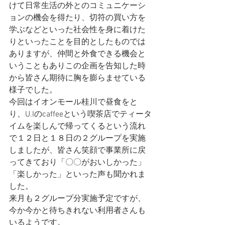
けて日常生活の外とのコミュニケーシ
ョンの機会を得たり、切符の買い方を
学ぶなどといった社会性を身に着けた
りといったことを目的としたものでは
ありますが、仲間と外食できる機会と
いうこともありこの企画を告知した時
から皆さん期待に胸を膨らませている
様子でした。
今回はイオンモール桂川で昼食をと
り、U.Iのcaffeeという喫茶店でティータ
イムを楽しんで帰ってくるという流れ
で１２日と１８日の２グループを実施
しましたが、皆さん笑顔で事業所に戻
ってきており「〇〇がおいしかった」
「楽しかった」といった声も聞かれま
した。
来月も２グループ分実施予定ですが、
今か今かと待ちきれない利用者さんも
いるようです。