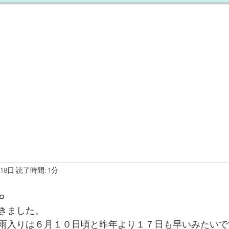
基本理念
ご挨拶
ブログ
月18日
読了時間: 1分
。
きました。
雨入りは６月１０日頃と昨年より１７日も早いみたいで