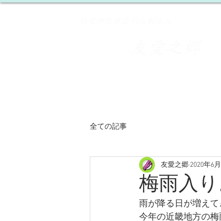
​特定特定非営利活動法人
友愛之郷
​
HOME
事業所紹介
全ての記事
友愛之郷
2020年6
梅雨入り
雨が降る日が増えて
今年の近畿地方の梅