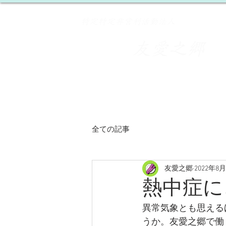
​特定特定非営利活動法人
友愛之郷
​
HOME
事業所紹介
全ての記事
友愛之郷
2022年8
熱中症に
異常気象とも思える
うか。友愛之郷で働