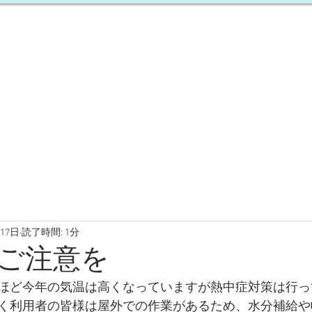
基本理念
ご挨拶
ブログ
月17日
読了時間: 1分
ご注意を
ほど今年の気温は高くなっていますが熱中症対策は行っ
く利用者の皆様は屋外での作業があるため、水分補給や