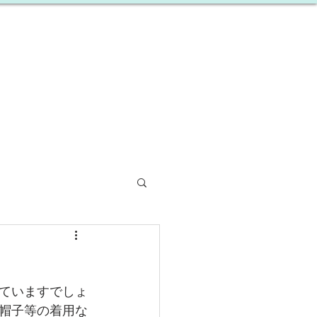
​就労継続支援B型事業所
概要・アクセス
採用情報
ていますでしょ
帽子等の着用な