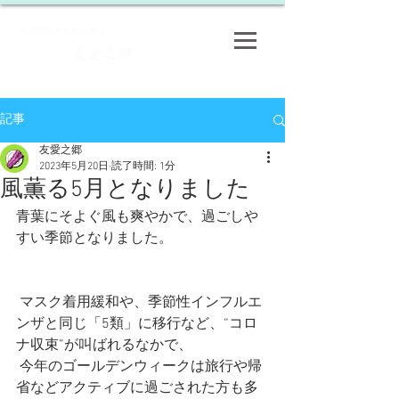
​特定特定非営利活動法人
友愛之郷
​
記事
友愛之郷
2023年5月20日
読了時間: 1分
風薫る5月となりました
青葉にそよぐ風も爽やかで、過ごしや
すい季節となりました。
 マスク着用緩和や、季節性インフルエ
ンザと同じ「5類」に移行など、“コロ
ナ収束”が叫ばれるなかで、
 今年のゴールデンウィークは旅行や帰
省などアクティブに過ごされた方も多