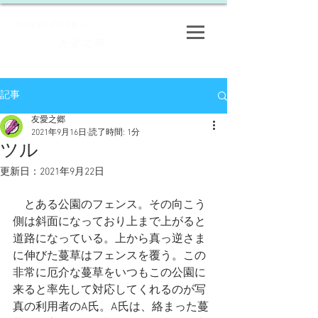
​特定特定非営利活動法人
友愛之郷
​
記事
友愛之郷
2021年9月16日
読了時間: 1分
ツル
更新日：
2021年9月22日
　とある公園のフェンス。その向こう
側は斜面になっており上まで上がると
道路になっている。上から真っ逆さま
に伸びた蔓草はフェンスを覆う。この
非常に厄介な蔓草をいつもこの公園に
来ると率先して対応してくれるのが写
真の利用者のA氏。A氏は、絡まった蔓