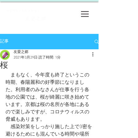
​特定特定非営利活動法人
友愛之郷
​
記事
友愛之郷
2021年3月29日
読了時間: 1分
桜
　まもなく、今年度も終了というこの
時期、春陽麗和の好季節になりまし
た。利用者のみなさんが仕事を行う各
地の公園では、桜が綺麗に咲き始めて
います。京都は桜の名所が各地にある
ので楽しみですが、コロナウィルスの
脅威もあります。
　感染対策をしっかり施した上で3密を
避けるためにも混んでいる時間や場所